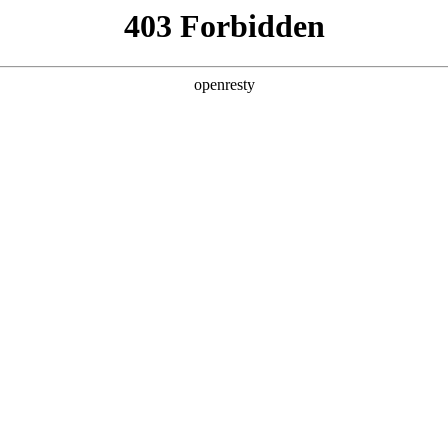
关于PA视讯
解决方案
产品
技术
混合實境智能攝影棚 開啟虛擬
棚方案 告别传统绿幕后制 开启元宇宙之窗